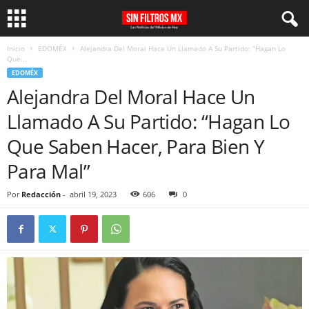
Inicio
EDOMÉX
Alejandra Del Moral Hace Un Llamado A Su Partido: “Hagan Lo
Que...
EDOMÉX
Alejandra Del Moral Hace Un
Llamado A Su Partido: “Hagan Lo
Que Saben Hacer, Para Bien Y
Para Mal”
Por
Redacción
-
abril 19, 2023
606
0