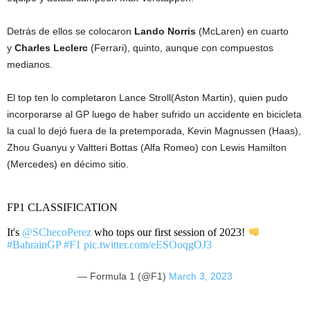
Detrás de ellos se colocaron
Lando Norris
(McLaren) en cuarto
y
Charles Leclerc
(Ferrari), quinto, aunque con compuestos
medianos.
El top ten lo completaron Lance Stroll(Aston Martin), quien pudo
incorporarse al GP luego de haber sufrido un accidente en bicicleta
la cual lo dejó fuera de la pretemporada, Kevin Magnussen (Haas),
Zhou Guanyu y Valtteri Bottas (Alfa Romeo) con Lewis Hamilton
(Mercedes) en décimo sitio.
FP1 CLASSIFICATION
It's
@SChecoPerez
who tops our first session of 2023!
#BahrainGP
#F1
pic.twitter.com/eESOoqgOJ3
— Formula 1 (@F1)
March 3, 2023