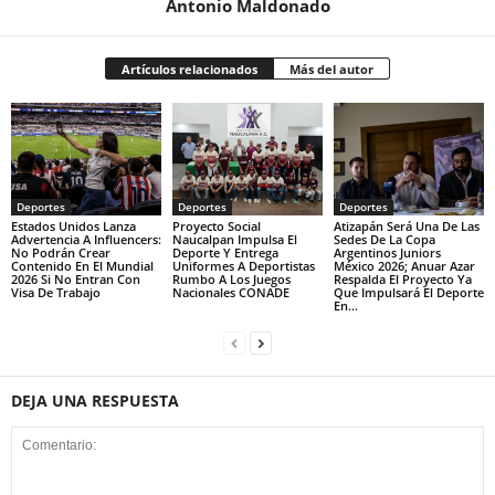
Antonio Maldonado
Artículos relacionados
Más del autor
Deportes
Deportes
Deportes
Estados Unidos Lanza
Proyecto Social
Atizapán Será Una De Las
Advertencia A Influencers:
Naucalpan Impulsa El
Sedes De La Copa
No Podrán Crear
Deporte Y Entrega
Argentinos Juniors
Contenido En El Mundial
Uniformes A Deportistas
México 2026; Anuar Azar
2026 Si No Entran Con
Rumbo A Los Juegos
Respalda El Proyecto Ya
Visa De Trabajo
Nacionales CONADE
Que Impulsará El Deporte
En...
DEJA UNA RESPUESTA