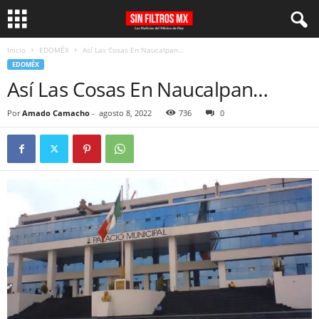
Inicio
EDOMÉX
Así Las Cosas En Naucalpan…
EDOMÉX
Así Las Cosas En Naucalpan…
Por
Amado Camacho
-
agosto 8, 2022
736
0