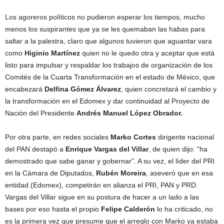
Los agoreros políticos no pudieron esperar los tiempos, mucho
menos los suspirantes que ya se les quemaban las habas para
saltar a la palestra, claro que algunos tuvieron que aguantar vara
como
Higinio Martínez
quien no le quedo otra y aceptar que está
listo para impulsar y respaldar los trabajos de organización de los
Comités de la Cuarta Transformación en el estado de México, que
encabezará
Delfina Gómez Álvarez
, quien concretará el cambio y
la transformación en el Edomex y dar continuidad al Proyecto de
Nación del Presidente
Andrés Manuel López Obrador.
Por otra parte, en redes sociales
Marko Cortes
dirigente nacional
del PAN destapó a
Enrique Vargas del Villar
, de quien dijo: “ha
demostrado que sabe ganar y gobernar”. A su vez, el líder del PRI
en la Cámara de Diputados,
Rubén Moreira
, aseveró que en esa
entidad (Edomex), competirán en alianza el PRI, PAN y PRD.
Vargas del Villar sigue en su postura de hacer a un lado a las
bases por eso hasta el propio
Felipe Calderón
lo ha criticado, no
es la primera vez que presume que el arreglo con Marko ya estaba