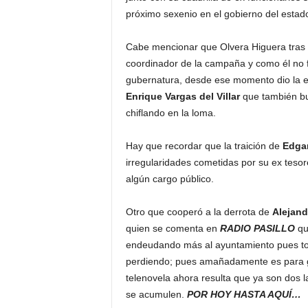
próximo sexenio en el gobierno del estad
Cabe mencionar que Olvera Higuera tras 
coordinador de la campaña y como él no 
gubernatura, desde ese momento dio la espa
Enrique Vargas del Villar
que también bu
chiflando en la loma.
Hay que recordar que la traición de
Edgar
irregularidades cometidas por su ex teso
algún cargo público.
Otro que cooperó a la derrota de
Alejand
quien se comenta en
RADIO PASILLO
qu
endeudando más al ayuntamiento pues todo
perdiendo; pues amañadamente es para ga
telenovela ahora resulta que ya son dos l
se acumulen.
POR HOY HASTA AQUÍ…