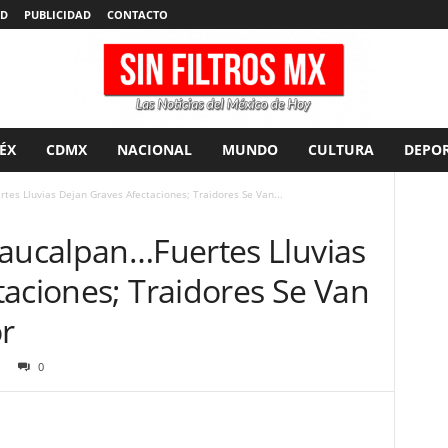
AD
PUBLICIDAD
CONTACTO
ÉX
CDMX
NACIONAL
MUNDO
CULTURA
DEPOR
tes Lluvias Dejan Graves Afectaciones; Traidores Se Van...
Naucalpan…Fuertes Lluvias
taciones; Traidores Se Van
r
0