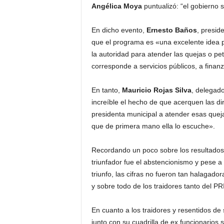
Angélica Moya
puntualizó: “el gobierno 
En dicho evento,
Ernesto Baños
, presid
que el programa es «una excelente idea p
la autoridad para atender las quejas o pe
corresponde a servicios públicos, a finanz
En tanto,
Mauricio Rojas Silva
, delegad
increíble el hecho de que acerquen las di
presidenta municipal a atender esas que
que de primera mano ella lo escuche».
Recordando un poco sobre los resultados
triunfador fue el abstencionismo y pese a
triunfo, las cifras no fueron tan halagad
y sobre todo de los traidores tanto del P
En cuanto a los traidores y resentidos de
junto con su cuadrilla de ex funcionarios