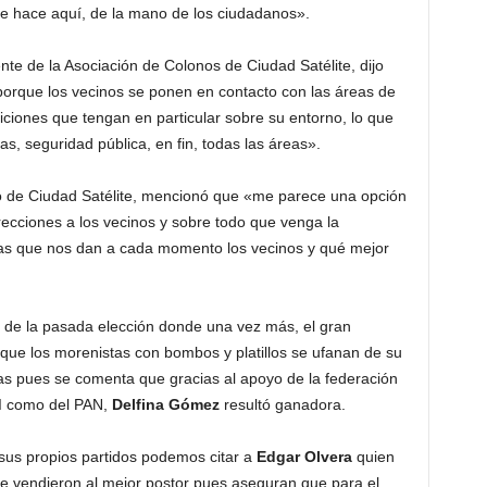
se hace aquí, de la mano de los ciudadanos».
ente de la Asociación de Colonos de Ciudad Satélite, dijo
orque los vecinos se ponen en contacto con las áreas de
ticiones que tengan en particular sobre su entorno, lo que
as, seguridad pública, en fin, todas las áreas».
o de Ciudad Satélite, mencionó que «me parece una opción
recciones a los vecinos y sobre todo que venga la
jas que nos dan a cada momento los vecinos y qué mejor
 de la pasada elección donde una vez más, el gran
 que los morenistas con bombos y platillos se ufanan de su
oras pues se comenta que gracias al apoyo de la federación
RI como del PAN,
Delfina Gómez
resultó ganadora.
 sus propios partidos podemos citar a
Edgar Olvera
quien
 se vendieron al mejor postor pues aseguran que para el