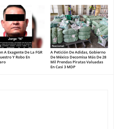
l
Nacional
en A Exagente De La FGR
A Petición De Adidas, Gobierno
uestro Y Robo En
De México Decomisa Más De 28
aro
Mil Prendas Piratas Valuadas
En Casi 3 MDP