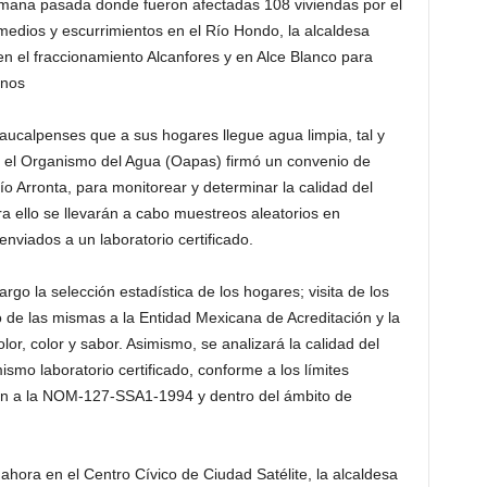
 semana pasada donde fueron afectadas 108 viviendas por el
edios y escurrimientos en el Río Hondo, la alcaldesa
en el fraccionamiento Alcanfores y en Alce Blanco para
inos
 naucalpenses que a sus hogares llegue agua limpia, tal y
, el Organismo del Agua (Oapas) firmó un convenio de
 Arronta, para monitorear y determinar la calidad del
ra ello se llevarán a cabo muestreos aleatorios en
nviados a un laboratorio certificado.
go la selección estadística de los hogares; visita de los
de las mismas a la Entidad Mexicana de Acreditación y la
r, color y sabor. Asimismo, se analizará la calidad del
ismo laboratorio certificado, conforme a los límites
ión a la NOM-127-SSA1-1994 y dentro del ámbito de
hora en el Centro Cívico de Ciudad Satélite, la alcaldesa