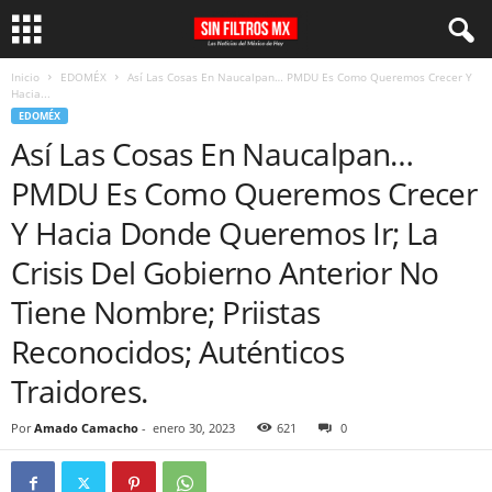
Inicio
EDOMÉX
Así Las Cosas En Naucalpan… PMDU Es Como Queremos Crecer Y
Hacia...
EDOMÉX
Así Las Cosas En Naucalpan…
PMDU Es Como Queremos Crecer
Y Hacia Donde Queremos Ir; La
Crisis Del Gobierno Anterior No
Tiene Nombre; Priistas
Reconocidos; Auténticos
Traidores.
Por
Amado Camacho
-
enero 30, 2023
621
0