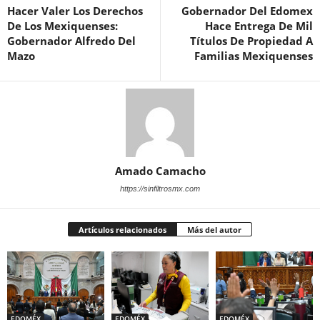
Hacer Valer Los Derechos
Gobernador Del Edomex
De Los Mexiquenses:
Hace Entrega De Mil
Gobernador Alfredo Del
Títulos De Propiedad A
Mazo
Familias Mexiquenses
Amado Camacho
https://sinfiltrosmx.com
Artículos relacionados
Más del autor
EDOMÉX
EDOMÉX
EDOMÉX