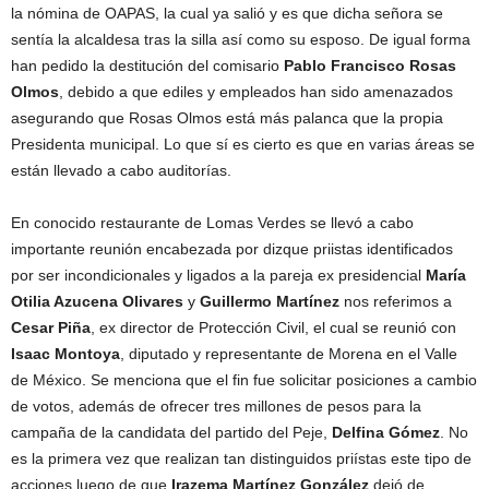
la nómina de OAPAS, la cual ya salió y es que dicha señora se
sentía la alcaldesa tras la silla así como su esposo. De igual forma
han pedido la destitución del comisario
Pablo Francisco Rosas
Olmos
, debido a que ediles y empleados han sido amenazados
asegurando que Rosas Olmos está más palanca que la propia
Presidenta municipal. Lo que sí es cierto es que en varias áreas se
están llevado a cabo auditorías.
En conocido restaurante de Lomas Verdes se llevó a cabo
importante reunión encabezada por dizque priistas identificados
por ser incondicionales y ligados a la pareja ex presidencial
María
Otilia Azucena Olivares
y
Guillermo Martínez
nos referimos a
Cesar Piña
, ex director de Protección Civil, el cual se reunió con
Isaac Montoya
, diputado y representante de Morena en el Valle
de México. Se menciona que el fin fue solicitar posiciones a cambio
de votos, además de ofrecer tres millones de pesos para la
campaña de la candidata del partido del Peje,
Delfina Gómez
. No
es la primera vez que realizan tan distinguidos priístas este tipo de
acciones luego de que
Irazema Martínez González
dejó de