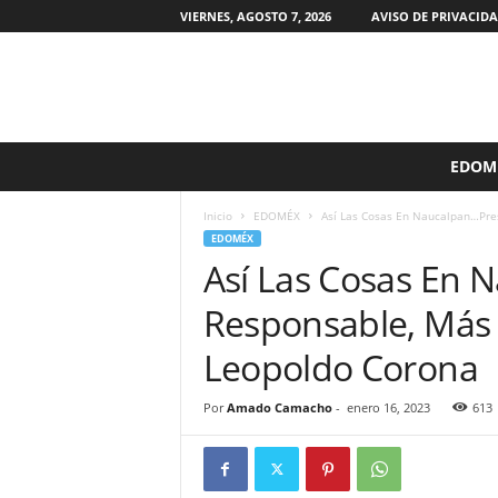
VIERNES, AGOSTO 7, 2026
AVISO DE PRIVACID
S
EDOM
i
n
Inicio
EDOMÉX
Así Las Cosas En Naucalpan…Pre
F
EDOMÉX
i
Así Las Cosas En
l
t
Responsable, Más 
r
o
Leopoldo Corona
s
M
Por
Amado Camacho
-
enero 16, 2023
613
X