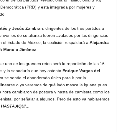
co entre los partidos Revolucionario Institucional (PRI),
 Democrática (PRD) y está integrada por mujeres y
do.
rtés y Jesús Zambran
, dirigentes de los tres partidos a
onvenios de su alianza fueron avalados por las dirigencias
En el Estado de México, la coalición respaldará a
Alejandra
rá
Manolo Jiménez
.
ue uno de los grandes retos será la repartición de las 16
as y la senaduría que hoy ostenta
Enrique Vargas del
ya se sentía el abanderado único para ir por la
alinearse o ya veremos de qué lado masca la iguana pues
a hora cambiaron de postura y hasta de camiseta como los
renista, por señalar a algunos. Pero de esto ya hablaremos
 HASTA AQUÍ…