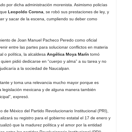
do por dicha administración morenista. Asimismo policías
rque
Leopoldo Corona
, se robó sus prestaciones de ley, y
eger y sacar de la escena, cumpliendo su deber como
iento de Joan Manuel Pacheco Peredo como oficial
enir entre las partes para solucionar conflictos en materia
al o política, la alcaldesa
Angélica Moya Marín
tomó
a quien pidió dedicarse en “cuerpo y alma” a su tarea y no
rjudicaría a la sociedad de Naucalpan.
rtante y toma una relevancia mucho mayor porque es
a legislación mexicana y de alguna manera también
cipal”, expresó.
 de México del Partido Revolucionario Institucional (PRI),
alizará su registro para el gobierno estatal el 17 de enero y
alizó que la madurez política y el amor por la entidad