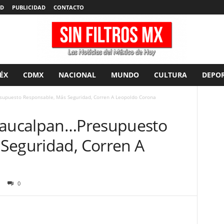
AD
PUBLICIDAD
CONTACTO
ÉX
CDMX
NACIONAL
MUNDO
CULTURA
DEPOR
supuesto Responsable, Más Seguridad, Corren A Leopoldo Corona
 Naucalpan…Presupuesto
Seguridad, Corren A
0