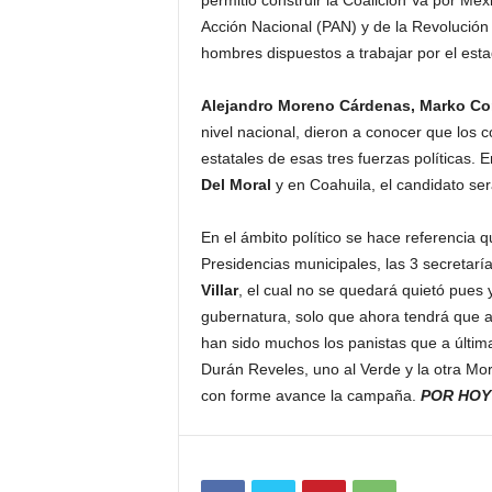
permitió construir la Coalición Va por Méxi
Acción Nacional (PAN) y de la Revolución
hombres dispuestos a trabajar por el esta
Alejandro Moreno Cárdenas, Marko Co
nivel nacional, dieron a conocer que los c
estatales de esas tres fuerzas políticas. 
Del Moral
y en Coahuila, el candidato se
En el ámbito político se hace referencia q
Presidencias municipales, las 3 secretarí
Villar
, el cual no se quedará quietó pues 
gubernatura, solo que ahora tendrá que 
han sido muchos los panistas que a últim
Durán Reveles, uno al Verde y la otra Mo
con forme avance la campaña.
POR HOY