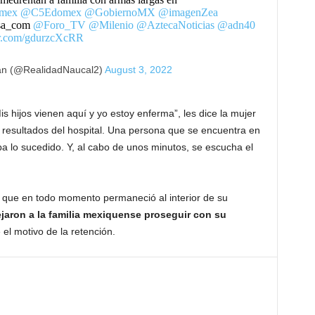
mex
@C5Edomex
@GobiernoMX
@imagenZea
sa_com
@Foro_TV
@Milenio
@AztecaNoticias
@adn40
ter.com/gdurzcXcRR
an (@RealidadNaucal2)
August 3, 2022
s hijos vienen aquí y yo estoy enferma”, les dice la mujer
resultados del hospital. Una persona que se encuentra en
ba lo sucedido. Y, al cabo de unos minutos, se escucha el
r que en todo momento permaneció al interior de su
jaron a la familia mexiquense proseguir con su
el motivo de la retención.