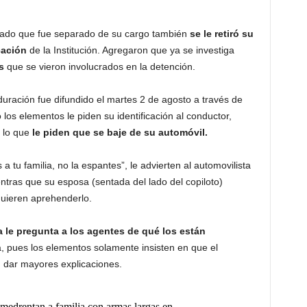
igado que fue separado de su cargo también
se le retiró su
cación
de la Institución. Agregaron que ya se investiga
s
que se vieron involucrados en la detención.
uración fue difundido el martes 2 de agosto a través de
los elementos le piden su identificación al conductor,
 lo que
le piden que se baje de su automóvil.
s a tu familia, no la espantes”, le advierten al automovilista
ntras que su esposa (sentada del lado del copiloto)
quieren aprehenderlo.
a le pregunta a los agentes de qué los están
a, pues los elementos solamente insisten en que el
n dar mayores explicaciones.
medrentan a familia con armas largas en