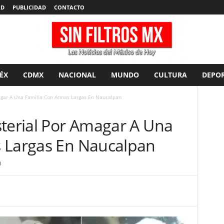
AD
PUBLICIDAD
CONTACTO
ÉX
CDMX
NACIONAL
MUNDO
CULTURA
DEPOR
agar A Una Familia Con Armas Largas En Naucalpan
sterial Por Amagar A Una
 Largas En Naucalpan
0