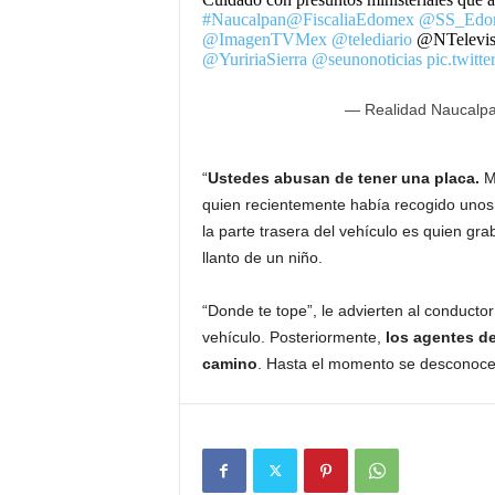
#Naucalpan
@FiscaliaEdomex
@SS_Edo
@ImagenTVMex
@telediario
@NTelevi
@YuririaSierra
@seunonoticias
pic.twit
— Realidad Naucalp
“
Ustedes abusan de tener una placa.
Mi
quien recientemente había recogido unos 
la parte trasera del vehículo es quien gra
llanto de un niño.
“Donde te tope”, le advierten al conducto
vehículo. Posteriormente,
los agentes de
camino
. Hasta el momento se desconoce 