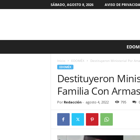
SÁBADO, AGOSTO 8, 2026
AVISO DE PRIVACID
S
EDOM
i
n
Inicio
EDOMÉX
Destituyeron Ministerial Por Am
F
EDOMÉX
i
Destituyeron Mini
l
t
Familia Con Armas
r
o
s
Por
Redacción
-
agosto 4, 2022
795
M
X