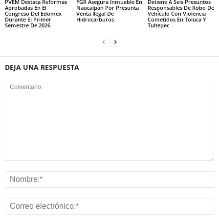
PVEM Destaca Reformas
FGR Asegura Inmueble En
Detiene A Seis Presuntos
Aprobadas En El
Naucalpan Por Presunta
Responsables De Robo De
Congreso Del Edomex
Venta Ilegal De
Vehículo Con Violencia
Durante El Primer
Hidrocarburos
Cometidos En Toluca Y
Semestre De 2026
Tultepec
DEJA UNA RESPUESTA