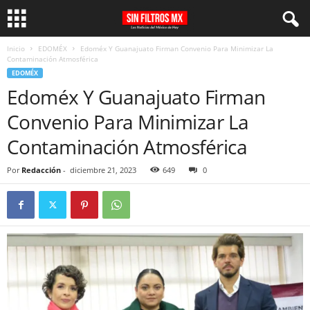
Inicio
EDOMÉX
Edoméx Y Guanajuato Firman Convenio Para Minimizar La
Contaminación Atmosférica
EDOMÉX
Edoméx Y Guanajuato Firman
Convenio Para Minimizar La
Contaminación Atmosférica
Por
Redacción
-
diciembre 21, 2023
649
0