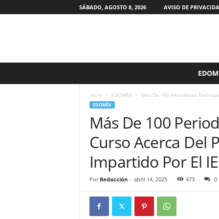
SÁBADO, AGOSTO 8, 2026
AVISO DE PRIVACID
S
EDOM
i
n
Inicio
EDOMÉX
Más De 100 Periodistas Participar
F
EDOMÉX
i
Más De 100 Periodi
l
t
Curso Acerca Del Pr
r
o
Impartido Por El I
s
M
Por
Redacción
-
abril 14, 2025
473
0
X