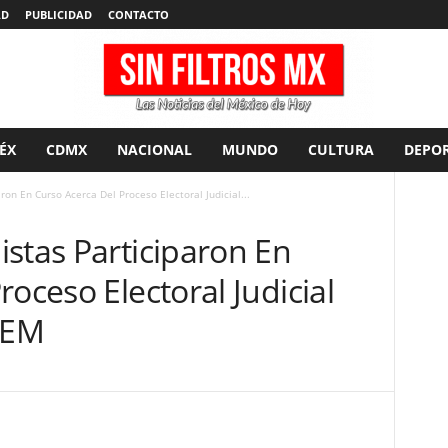
AD
PUBLICIDAD
CONTACTO
ÉX
CDMX
NACIONAL
MUNDO
CULTURA
DEPOR
on En Curso Acerca Del Proceso Electoral Judicial...
stas Participaron En
oceso Electoral Judicial
EEM