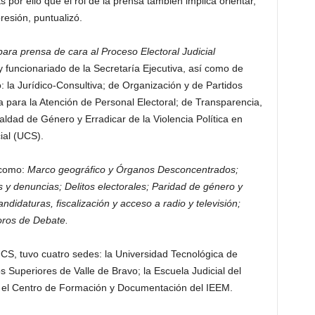
s por ello que el rol de la prensa también implica orientar,
presión, puntualizó.
ara prensa de cara al Proceso Electoral Judicial
 y funcionariado de la Secretaría Ejecutiva, así como de
: la Jurídico-Consultiva; de Organización y de Partidos
 para la Atención de Personal Electoral; de Transparencia,
aldad de Género y Erradicar de la Violencia Política en
al (UCS).
 como:
Marco
geográfico y Órganos Desconcentrados;
s y denuncias; Delitos electorales; Paridad de género y
didaturas, fiscalización y acceso a radio y televisión;
oros de Debate.
UCS, tuvo cuatro sedes: la Universidad Tecnológica de
s Superiores de Valle de Bravo; la Escuela Judicial del
y el Centro de Formación y Documentación del IEEM.