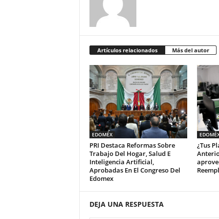
Artículos relacionados
Más del autor
EDOMÉX
EDOMÉ
PRI Destaca Reformas Sobre
¿Tus Pl
Trabajo Del Hogar, Salud E
Anteri
Inteligencia Artificial,
aprove
Aprobadas En El Congreso Del
Reempl
Edomex
DEJA UNA RESPUESTA