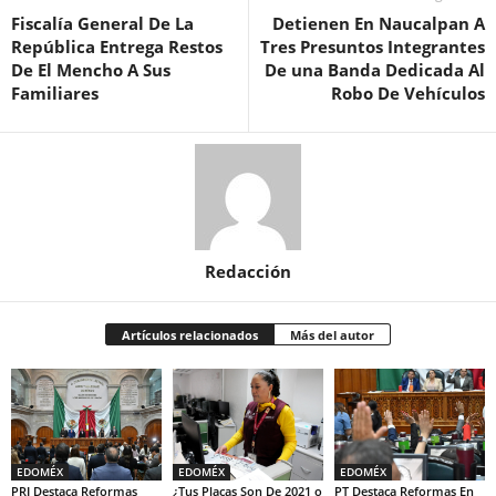
Fiscalía General De La
Detienen En Naucalpan A
República Entrega Restos
Tres Presuntos Integrantes
De El Mencho A Sus
De una Banda Dedicada Al
Familiares
Robo De Vehículos
Redacción
Artículos relacionados
Más del autor
EDOMÉX
EDOMÉX
EDOMÉX
PRI Destaca Reformas
¿Tus Placas Son De 2021 o
PT Destaca Reformas En