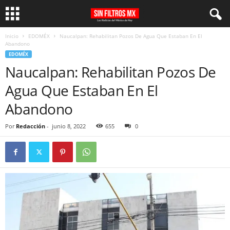
Inicio
EDOMÉX
Naucalpan: Rehabilitan Pozos De Agua Que Estaban En El
Abandono
EDOMÉX
Naucalpan: Rehabilitan Pozos De
Agua Que Estaban En El
Abandono
Por
Redacción
-
junio 8, 2022
655
0