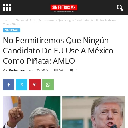
Inicio
Nacional
No Permitiremos Que Ningún Candidato De EU Use A México
Como Piñata:...
NACIONAL
No Permitiremos Que Ningún
Candidato De EU Use A México
Como Piñata: AMLO
Por
Redacción
-
abril 25, 2022
590
0