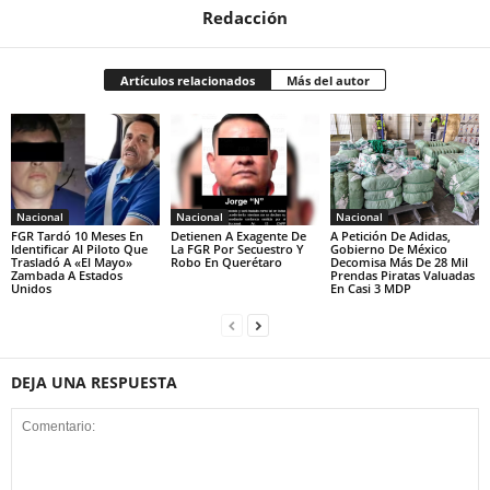
Redacción
Artículos relacionados
Más del autor
Nacional
Nacional
Nacional
FGR Tardó 10 Meses En
Detienen A Exagente De
A Petición De Adidas,
Identificar Al Piloto Que
La FGR Por Secuestro Y
Gobierno De México
Trasladó A «El Mayo»
Robo En Querétaro
Decomisa Más De 28 Mil
Zambada A Estados
Prendas Piratas Valuadas
Unidos
En Casi 3 MDP
DEJA UNA RESPUESTA