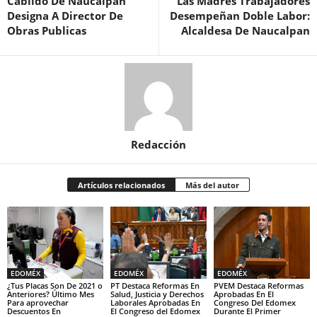
Cabildo De Naucalpan
Las Madres Trabajadores
Designa A Director De
Desempeñan Doble Labor:
Obras Publicas
Alcaldesa De Naucalpan
Redacción
Artículos relacionados
Más del autor
EDOMÉX
EDOMÉX
EDOMÉX
¿Tus Placas Son De 2021 o
PT Destaca Reformas En
PVEM Destaca Reformas
Anteriores? Último Mes
Salud, Justicia y Derechos
Aprobadas En El
Para aprovechar
Laborales Aprobadas En
Congreso Del Edomex
Descuentos En
El Congreso del Edomex
Durante El Primer