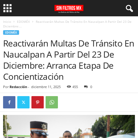
Inicio
EDOMÉX
Reactivarán Multas De Tránsito En Naucalpan A Partir Del 23 De
Diciembre:...
EDOMÉX
Reactivarán Multas De Tránsito En
Naucalpan A Partir Del 23 De
Diciembre: Arranca Etapa De
Concientización
Por
Redacción
-
diciembre 11, 2025
455
0