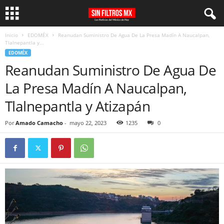
Inicio
EDOMÉX
Reanudan Suministro De Agua De La Presa Madín A Naucalpan,
Tlalnepantla y...
EDOMÉX
Reanudan Suministro De Agua De
La Presa Madín A Naucalpan,
Tlalnepantla y Atizapán
Por
Amado Camacho
-
mayo 22, 2023
1235
0