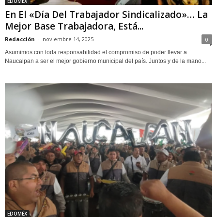
EDOMÉX
En El «Día Del Trabajador Sindicalizado»… La
Mejor Base Trabajadora, Está...
Redacción
-
noviembre 14, 2025
0
Asumimos con toda responsabilidad el compromiso de poder llevar a
Naucalpan a ser el mejor gobierno municipal del país. Juntos y de la mano...
EDOMÉX