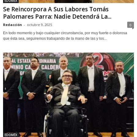
EDOMÉX
Se Reincorpora A Sus Labores Tomás
Palomares Parra: Nadie Detendrá La...
Redacción
-
octubre 9, 2025
0
En todo momento y bajo cualquier circunstancia, por muy fuerte o dolorosa
que ésta sea, seguiremos trabajando de la mano de las y los...
EDOMÉX