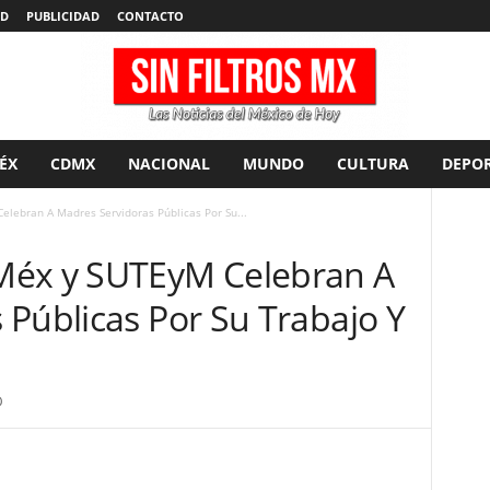
AD
PUBLICIDAD
CONTACTO
ÉX
CDMX
NACIONAL
MUNDO
CULTURA
DEPOR
lebran A Madres Servidoras Públicas Por Su...
Méx y SUTEyM Celebran A
 Públicas Por Su Trabajo Y
0