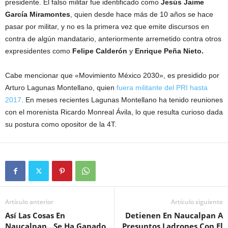
presidente. El falso militar fue identificado como
Jesús Jaime
García Miramontes
, quien desde hace más de 10 años se hace
pasar por militar, y no es la primera vez que emite discursos en
contra de algún mandatario, anteriormente arremetido contra otros
expresidentes como
Felipe Calderón
y
Enrique Peña Nieto.
Cabe mencionar que «Movimiento México 2030», es presidido por
Arturo Lagunas Montellano, quien
fuera militante del PRI hasta
2017
. En meses recientes Lagunas Montellano ha tenido reuniones
con el morenista Ricardo Monreal Ávila, lo que resulta curioso dada
su postura como opositor de la 4T.
Artículo anterior
Artículo siguiente
Así Las Cosas En
Detienen En Naucalpan A
Naucalpan…Se Ha Ganado
Presuntos Ladrones Con El