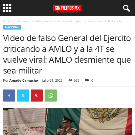
Inicio
Nacional
Video de falso General del Ejercito criticando a AMLO y a la...
NACIONAL
Video de falso General del Ejercito
criticando a AMLO y a la 4T se
vuelve viral: AMLO desmiente que
sea militar
Por
Amado Camacho
-
julio 31, 2023
685
0