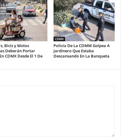
CDMX
s, Bicis y Motos
Policía De La CDMM Golpea A
cas Deberán Portar
Jardinero Que Estaba
 En CDMX Desde El 1 De
Descansando En La Banqueta