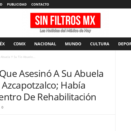
AD
PUBLICIDAD
CONTACTO
ÉX
CDMX
NACIONAL
MUNDO
CULTURA
DEPOR
Abuela Y Su Tío Abuelo...
 Que Asesinó A Su Abuela
 Azcapotzalco; Había
ntro De Rehabilitación
0