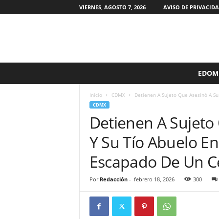
VIERNES, AGOSTO 7, 2026
AVISO DE PRIVACID
S
EDOM
i
n
Inicio
CDMX
Detienen A Sujeto Que Asesinó A Su 
F
CDMX
i
Detienen A Sujeto
l
t
Y Su Tío Abuelo En
r
o
Escapado De Un Ce
s
M
Por
Redacción
-
febrero 18, 2026
300
X