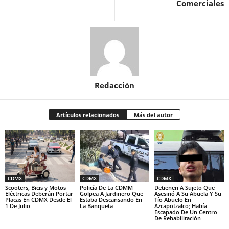
Comerciales
Redacción
Artículos relacionados
Más del autor
CDMX
CDMX
CDMX
Scooters, Bicis y Motos
Policía De La CDMM
Detienen A Sujeto Que
Eléctricas Deberán Portar
Golpea A Jardinero Que
Asesinó A Su Abuela Y Su
Placas En CDMX Desde El
Estaba Descansando En
Tío Abuelo En
1 De Julio
La Banqueta
Azcapotzalco; Había
Escapado De Un Centro
De Rehabilitación