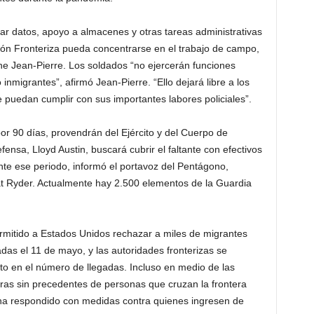
rar datos, apoyo a almacenes y otras tareas administrativas
ión Fronteriza pueda concentrarse en el trabajo de campo,
ne Jean-Pierre. Los soldados “no ejercerán funciones
 inmigrantes”, afirmó Jean-Pierre. “Ello dejará libre a los
e puedan cumplir con sus importantes labores policiales”.
por 90 días, provendrán del Ejército y del Cuerpo de
fensa, Lloyd Austin, buscará cubrir el faltante con efectivos
nte ese periodo, informó el portavoz del Pentágono,
at Ryder. Actualmente hay 2.500 elementos de la Guardia
rmitido a Estados Unidos rechazar a miles de migrantes
adas el 11 de mayo, y las autoridades fronterizas se
o en el número de llegadas. Incluso en medio de las
ifras sin precedentes de personas que cruzan la frontera
 ha respondido con medidas contra quienes ingresen de