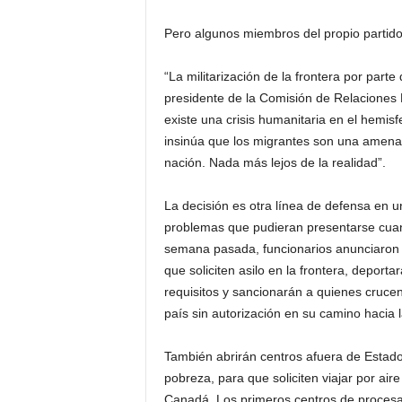
Pero algunos miembros del propio partido 
“La militarización de la frontera por part
presidente de la Comisión de Relaciones
existe una crisis humanitaria en el hemisfe
insinúa que los migrantes son una amenaz
nación. Nada más lejos de la realidad”.
La decisión es otra línea de defensa en un
problemas que pudieran presentarse cuand
semana pasada, funcionarios anunciaron q
que soliciten asilo en la frontera, depor
requisitos y sancionarán a quienes cruce
país sin autorización en su camino hacia 
También abrirán centros afuera de Estado
pobreza, para que soliciten viajar por ai
Canadá. Los primeros centros de procesa