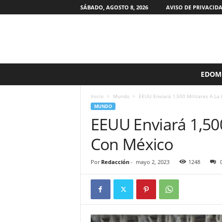
SÁBADO, AGOSTO 8, 2026
AVISO DE PRIVACID
S
EDOM
i
n
Inicio
Mundo
EEUU Enviará 1,500 Militares A La
F
MUNDO
i
EEUU Enviará 1,500
l
t
Con México
r
o
s
Por
Redacción
-
mayo 2, 2023
1248
M
X