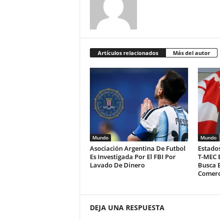
Artículos relacionados
Más del autor
Mundo
Mundo
Asociación Argentina De Futbol
Estado
Es Investigada Por El FBI Por
T-MEC 
Lavado De Dinero
Busca 
Comerc
DEJA UNA RESPUESTA