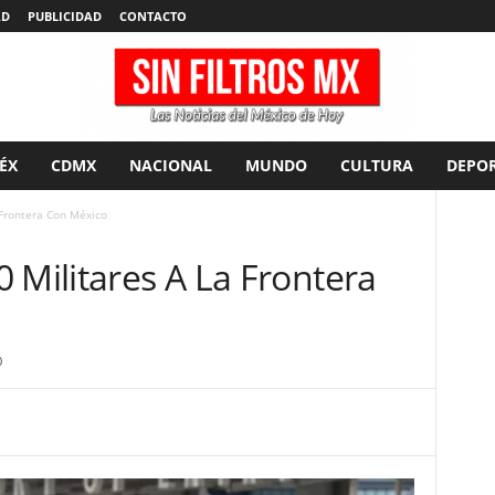
AD
PUBLICIDAD
CONTACTO
ÉX
CDMX
NACIONAL
MUNDO
CULTURA
DEPOR
 Frontera Con México
 Militares A La Frontera
0