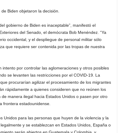
de Biden objetaron la decisión.
e del gobierno de Biden es inaceptable”, manifestó el
 Exteriores del Senado, el demócrata Bob Menéndez. “Ya
rio occidental, y el despliegue de personal militar sólo
a que requiere ser contenida por las tropas de nuestra
 intento por controlar las aglomeraciones y otros posibles
o se levanten las restricciones por el COVID-19. La
ue procurarían agilizar el procesamiento de los migrantes
tarán rápidamente a quienes consideren que no reúnen los
n de manera ilegal hacia Estados Unidos o pasen por otro
la frontera estadounidense.
s Unidos para las personas que huyen de la violencia y la
re legalmente y se establezcan en Estados Unidos, España o
miento serán abiertos en Guatemala y Colombia, y