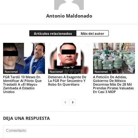
Antonio Maldonado
Artículos relacionados
Más del autor
Nacional
Nacional
Nacional
FGR Tardó 10 Meses En
Detienen A Exagente De
A Petición De Adidas,
Identificar Al Piloto Que
La FGR Por Secuestro Y
Gobierno De México
Trasladó A «El Mayo»
Robo En Querétaro
Decomisa Más De 28 Mil
Zambada A Estados
Prendas Piratas Valuadas
Unidos
En Casi 3 MDP
DEJA UNA RESPUESTA