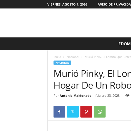
VIERNES, AGOSTO 7, 2026
AVISO DE PRIVACID
S
EDOM
i
n
Inicio
Nacional
Murió Pinky, El Lomito Que Defe
F
NACIONAL
i
Murió Pinky, El L
l
t
Hogar De Un Rob
r
o
s
Por
Antonio Maldonado
-
febrero 23, 2023
M
X