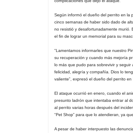
complicaciones que dejó el ataque.
Según informó el dueño del perrito en la 
cinco semanas de haber sido dado de alta 
no resistió y desafortunadamente murió. E
el fin de lograr un memorial para su masco
“Lamentamos informarles que nuestro Pin
su recuperación y cuando más mejoría p
lo más que pudo para sobrevivir y seguir
felicidad, alegría y compañía. Dios lo ten
valiente”, expresó el dueño del perrito en 
El ataque ocurrió en enero, cuando el anim
presunto ladrón que intentaba entrar al d
al perrito varias horas después del incide
“Pet Shop” para que lo atendieran, ya qu
A pesar de haber interpuesto las denuncia