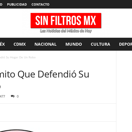
AD
PUBLICIDAD
CONTACTO
ÉX
CDMX
NACIONAL
MUNDO
CULTURA
DEPOR
ndió Su Hogar De Un Robo
omito Que Defendió Su
o
477
0