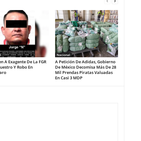
l
Nacional
en A Exagente De La FGR
A Petición De Adidas, Gobierno
uestro Y Robo En
De México Decomisa Más De 28
aro
Mil Prendas Piratas Valuadas
En Casi 3 MDP