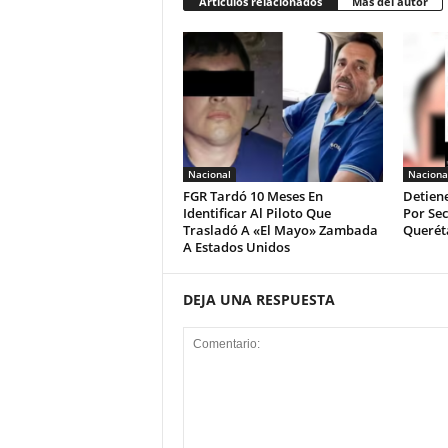
Artículos relacionados
Más del autor
Nacional
Naciona
FGR Tardó 10 Meses En
Detien
Identificar Al Piloto Que
Por Sec
Trasladó A «El Mayo» Zambada
Querét
A Estados Unidos
DEJA UNA RESPUESTA