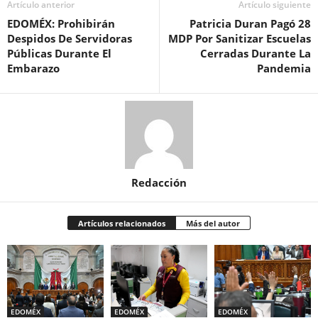
Artículo anterior
Artículo siguiente
EDOMÉX: Prohibirán
Patricia Duran Pagó 28
Despidos De Servidoras
MDP Por Sanitizar Escuelas
Públicas Durante El
Cerradas Durante La
Embarazo
Pandemia
Redacción
Artículos relacionados
Más del autor
EDOMÉX
EDOMÉX
EDOMÉX