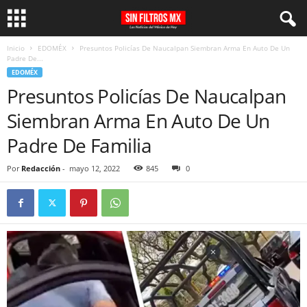
Inicio
EDOMÉX
Presuntos Policías De Naucalpan Siembran Arma En Auto De Un
Padre De...
EDOMÉX
Presuntos Policías De Naucalpan
Siembran Arma En Auto De Un
Padre De Familia
Por
Redacción
-
mayo 12, 2022
845
0