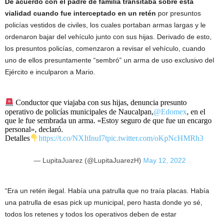
De acuerdo con el padre de familia transitaba sobre esta
vialidad cuando fue interceptado en un retén
por presuntos
policías vestidos de civiles, los cuales portaban armas largas y le
ordenaron bajar del vehículo junto con sus hijas. Derivado de esto,
los presuntos policías, comenzaron a revisar el vehículo, cuando
uno de ellos presuntamente “sembró” un arma de uso exclusivo del
Ejército e inculparon a Mario.
Conductor que viajaba con sus hijas, denuncia presunto
operativo de policías municipales de Naucalpan,
@Edomex
, en el
que le fue sembrada un arma. «Estoy seguro de que fue un encargo
personal», declaró.
Detalles
https://t.co/NXItInuI7t
pic.twitter.com/oKpNcHMRh3
— LupitaJuarez (@LupitaJuarezH)
May 12, 2022
“Era un retén ilegal. Había una patrulla que no traía placas. Había
una patrulla de esas pick up municipal, pero hasta donde yo sé,
todos los retenes y todos los operativos deben de estar