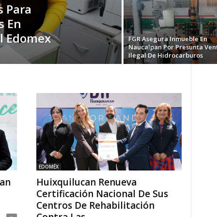
s Para
s En
l Edomex
FGR Asegura Inmueble En
Naucalpan Por Presunta Ven
Ilegal De Hidrocarburos
EDOMÉX
an
Huixquilucan Renueva
Certificación Nacional De Sus
Centros De Rehabilitación