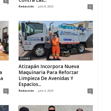
Contra Las...
0
Redacción
-
julio 8, 2026
0
EDOMÉX
Atizapán Incorpora Nueva
a
Maquinaria Para Reforzar
ua
Limpieza De Avenidas Y
Espacios...
Redacción
-
julio 6, 2026
0
0