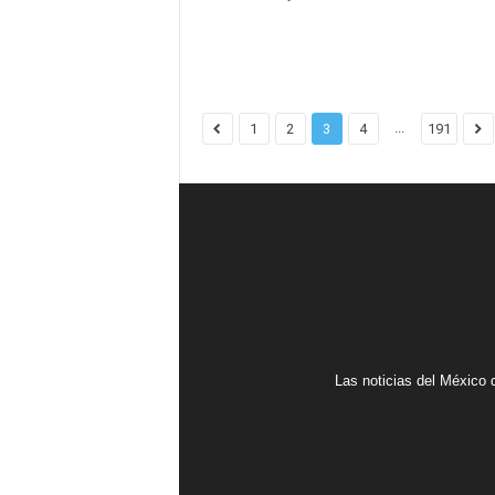
...
1
2
3
4
191
Las noticias del México d