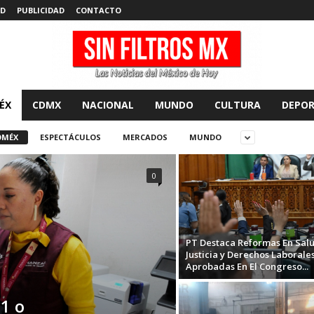
AD
PUBLICIDAD
CONTACTO
ÉX
CDMX
NACIONAL
MUNDO
CULTURA
DEPOR
OMÉX
ESPECTÁCULOS
MERCADOS
MUNDO
0
PT Destaca Reformas En Salu
Justicia y Derechos Laborale
Aprobadas En El Congreso...
1 o