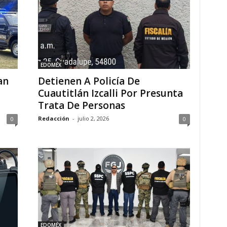
EDOMÉX
an
Detienen A Policía De
Cuautitlán Izcalli Por Presunta
Trata De Personas
Redacción
-
julio 2, 2026
0
0
EDOMÉX