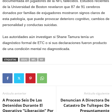
documentada en jugadores de la NFL fallecidos. Estudios recientes
de la Universidad de Boston revelaron que 87 de 91 cerebros
donados por familias de exjugadores mostraron signos claros de
esta patología, que puede provocar deterioro cognitivo, cambios de
personalidad y conductas suicidas.
Las autoridades aún investigan si Shane Tamura tenía un
diagnóstico formal de ETC o si sus declaraciones fueron producto
de una condición mental no diagnosticada.
ETIQUETAS
EEUU
NFL
NY
Artículo anterior
Artículo siguiente
A Proceso Seis De Los
Denuncian A Directora De
Detenidos Durante El
Catastro De Tultepec De
Operativo “Liberación” Por
Presuntamente