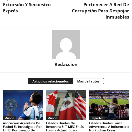
Extorsión Y Secuestro
Pertenecer A Red De
Exprés
Corrupción Para Despojar
Inmuebles
Redacción
Artículos relacionados
Más del autor
Mundo
Mundo
Deportes
Asociación Argentina De
Estados Unidos No
Estados Unidos Lanza
Futbol Es Investigada Por
Renovará El T-MEC En Su
Advertencia A Influencers:
El FBI Por Lavado De
Forma Actual; Busca
No Podrán Crear