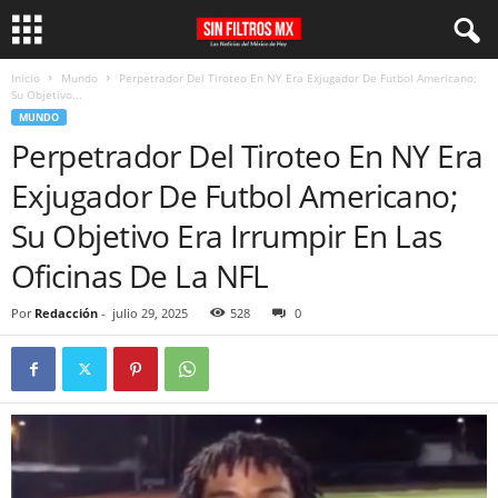
Inicio
Mundo
Perpetrador Del Tiroteo En NY Era Exjugador De Futbol Americano;
Su Objetivo...
MUNDO
Perpetrador Del Tiroteo En NY Era
Exjugador De Futbol Americano;
Su Objetivo Era Irrumpir En Las
Oficinas De La NFL
Por
Redacción
-
julio 29, 2025
528
0