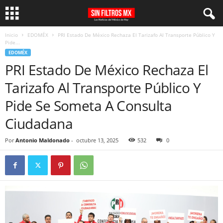
Inicio
EDOMÉX
PRI Estado De México Rechaza El Tarizafo Al Transporte Público Y
Pide...
EDOMÉX
PRI Estado De México Rechaza El
Tarizafo Al Transporte Público Y
Pide Se Someta A Consulta
Ciudadana
Por
Antonio Maldonado
-
octubre 13, 2025
532
0