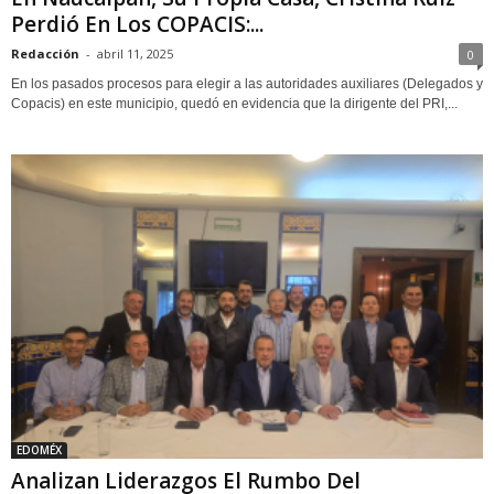
Perdió En Los COPACIS:...
Redacción
-
abril 11, 2025
0
En los pasados procesos para elegir a las autoridades auxiliares (Delegados y
Copacis) en este municipio, quedó en evidencia que la dirigente del PRI,...
EDOMÉX
Analizan Liderazgos El Rumbo Del