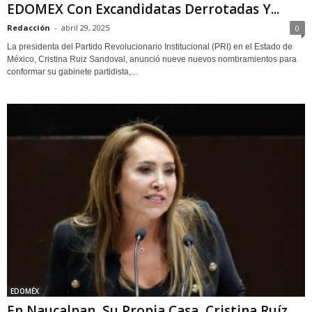
EDOMEX Con Excandidatas Derrotadas Y...
Redacción
-
abril 29, 2025
0
La presidenta del Partido Revolucionario Institucional (PRI) en el Estado de
México, Cristina Ruiz Sandoval, anunció nueve nuevos nombramientos para
conformar su gabinete partidista,...
EDOMÉX
En Naucalpan, Su Propia Casa, Cristina Ruíz