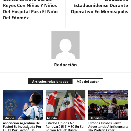
Reyes Con Niñas Y Niños
Estadounidense Durante
Del Hospital Para El Niño
Operativo En Minneapolis
Del Edoméx
Redacción
Artículos relacionados
Más del autor
Mundo
Mundo
Deportes
Asociación Argentina De
Estados Unidos No
Estados Unidos Lanza
Futbol Es Investigada Por
Renovará El T-MEC En Su
Advertencia A Influencers:
El FBI Por Lavado De
Forma Actual; Busca
No Podrán Crear