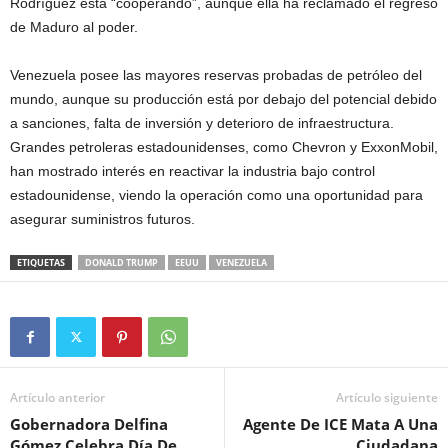
Rodríguez está “cooperando”, aunque ella ha reclamado el regreso
de Maduro al poder.
Venezuela posee las mayores reservas probadas de petróleo del
mundo, aunque su producción está por debajo del potencial debido
a sanciones, falta de inversión y deterioro de infraestructura.
Grandes petroleras estadounidenses, como Chevron y ExxonMobil,
han mostrado interés en reactivar la industria bajo control
estadounidense, viendo la operación como una oportunidad para
asegurar suministros futuros.
ETIQUETAS
DONALD TRUMP
EEUU
VENEZUELA
Artículo anterior
Artículo siguiente
Gobernadora Delfina
Agente De ICE Mata A Una
Gómez Celebra Día De
Ciudadana